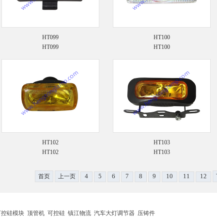
HT099
HT100
HT099
HT100
HT102
HT103
HT102
HT103
4
5
6
7
8
9
10
11
12
首页
上一页
可控硅模块
顶管机
可控硅
镇江物流
汽车大灯调节器
压铸件