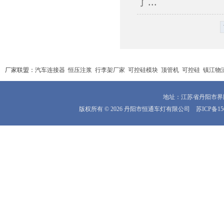
了...
厂家联盟：
汽车连接器
恒压注浆
行李架厂家
可控硅模块
顶管机
可控硅
镇江物
地址：江苏省丹阳市界牌镇
版权所有 © 2026 丹阳市恒通车灯有限公司
苏ICP备15