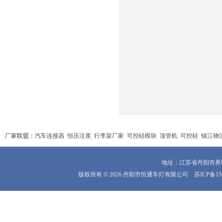
厂家联盟：
汽车连接器
恒压注浆
行李架厂家
可控硅模块
顶管机
可控硅
镇江物
地址：江苏省丹阳市界牌镇
版权所有 © 2026 丹阳市恒通车灯有限公司
苏ICP备15